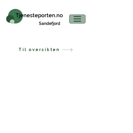
Tjenesteporten.no
Sandefjord
Til oversikten
www.tjenesteporten.no
Kontakt tjenesteporten
post@tjenestporten.no