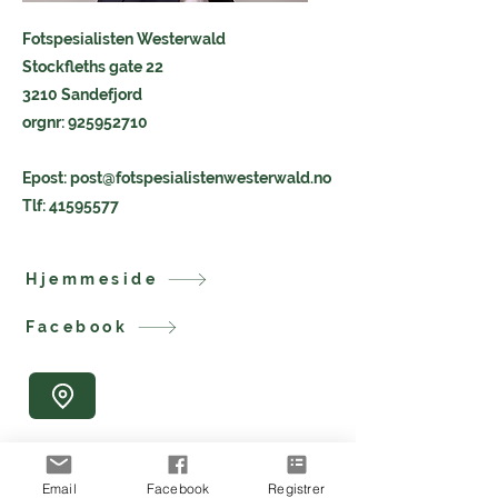
Fotspesialisten Westerwald
Stockfleths gate 22
3210 Sandefjord
orgnr:
925952710
Epost:
post@fotspesialistenwesterwald.no
Tlf:
41595577
Hjemmeside
Facebook
Email
Facebook
Registrer
forrige
neste