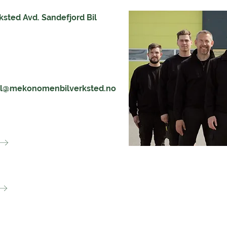
sted Avd. Sandefjord Bil
il@mekonomenbilverksted.no